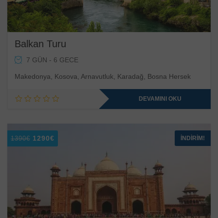
Balkan Turu
7 GÜN - 6 GECE
Makedonya, Kosova, Arnavutluk, Karadağ, Bosna Hersek
DEVAMINI OKU
Orijinal
Şu
1290
€
İNDIRIM!
1390
€
fiyat:
andaki
1390€.
fiyat:
1290€.