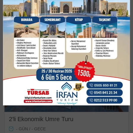
UMRE TURLARIMIZ
2’li Ekonomik Umre Turu
- GÜN / - GECE