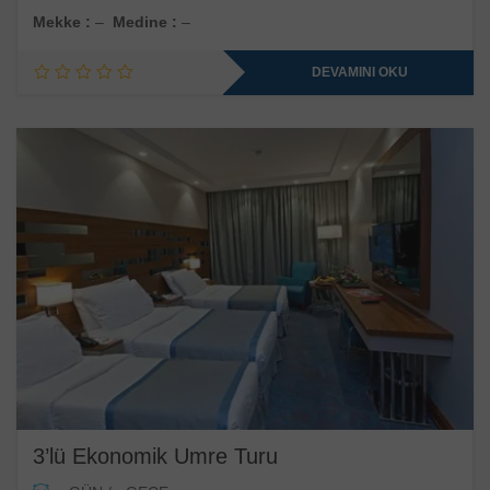
Mekke :
–
Medine :
–
DEVAMINI OKU
3’lü Ekonomik Umre Turu