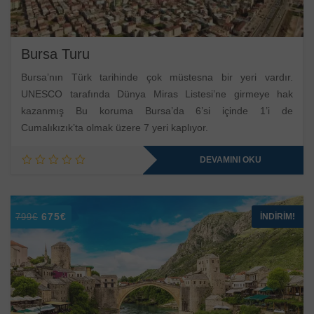
Bursa Turu
Bursa’nın Türk tarihinde çok müstesna bir yeri vardır.
UNESCO tarafında Dünya Miras Listesi’ne girmeye hak
kazanmış Bu koruma Bursa’da 6’si içinde 1’i de
Cumalıkızık’ta olmak üzere 7 yeri kaplıyor.
DEVAMINI OKU
Orijinal
Şu
675
€
İNDIRIM!
799
€
fiyat:
andaki
799€.
fiyat:
675€.