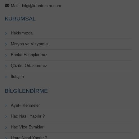
Mail :
bilgi@irfanturizm.com
KURUMSAL
Hakkımızda
Misyon ve Vizyomuz
Banka Hesaplarımız
Çözüm Ortaklarımız
İletişim
BILGILENDIRME
Ayet-i Kerimeler
Hac Nasıl Yapılır ?
Hac Vize Evrakları
Umre Nasıl Yapılır ?