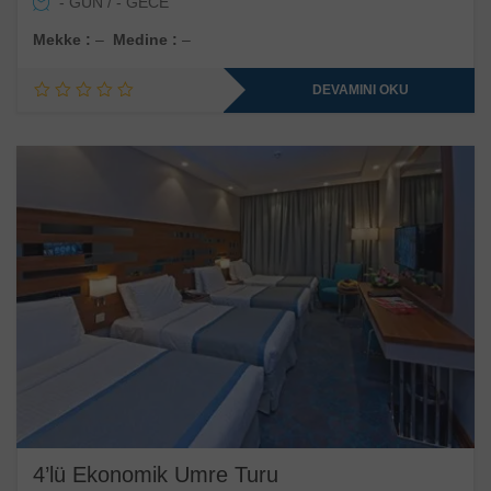
- GÜN / - GECE
Mekke :
–
Medine :
–
DEVAMINI OKU
4’lü Ekonomik Umre Turu