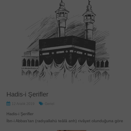
Hadis-i Şerifler
12 Aralık 2019
Genel
Hadis-i Şerifler
İbn-i Abbas’tan (radıyallahü teâlâ anh) rivâyet olunduğuna göre