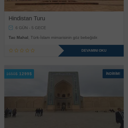
Hindistan Turu
6 GÜN - 5 GECE
Tac Mahal
, Türk-İslam mimarisinin göz bebeğidir.
DEVAMINI OKU
Orijinal
Şu
1299
$
İNDIRIM!
1650
$
fiyat:
andaki
1650$.
fiyat:
1299$.