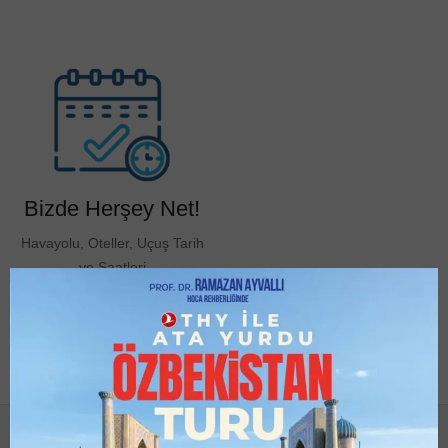
Bizde Herşey Net!
Havayolu, Oteller, Uçuş Tarih
ve Saatleri