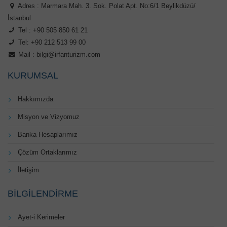
Adres : Marmara Mah. 3. Sok. Polat Apt. No:6/1 Beylikdüzü/
İstanbul
Tel : +90 505 850 61 21
Tel: +90 212 513 99 00
Mail :
bilgi@irfanturizm.com
KURUMSAL
Hakkımızda
Misyon ve Vizyomuz
Banka Hesaplarımız
Çözüm Ortaklarımız
İletişim
BILGILENDIRME
Ayet-i Kerimeler