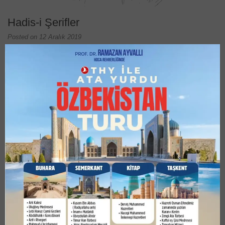
Hadis-i Şerifler
Posted on
12 Aralık 2019
Hadis-i Şerifler
İbn-i Abbas’tan (radıyallahü teâlâ anh) rivâyet olunduğuna göre o
şöyle… demiştir