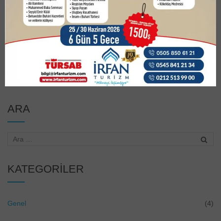
Ayet-i Kerimeler
Posted on
12 Aralık 2019
Ayet-i Kerimeler
Biz senin çok defa yüzünü göğe doğru çevirip… durduğunu (vahiy
beklediğini) görüyoruz.
ARA
KATEGORILER
Genel
(4)