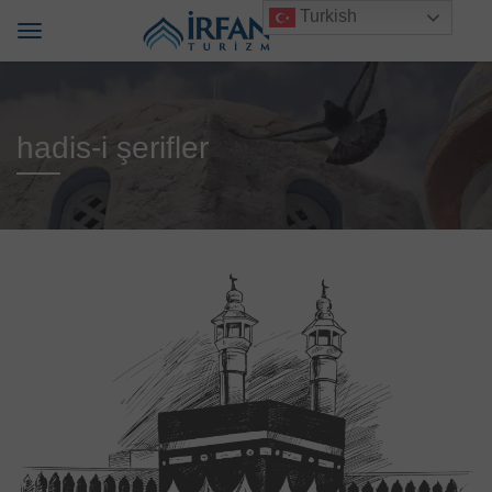
Turkish
hadis-i şerifler