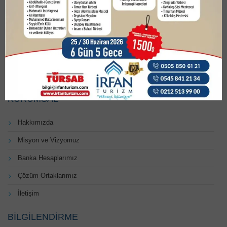
Kültür Turları alanlarında hizmet vermektedir.
Adres : Marmara Mah. 3. Sok. Polat Apt. No:6/1 Beylikdüzü/
İstanbul
Tel : +90 505 850 61 21
Tel: +90 212 513 99 00
Mail :
bilgi@irfanturizm.com
KURUMSAL
Hakkımızda
Misyon ve Vizyomuz
Banka Hesaplarımız
Çözüm Ortaklarımız
İletişim
BILGILENDIRME