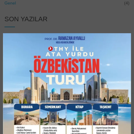
Genel
(4)
SON YAZILAR
Umre Nasıl Yapılır?
Hac Nasıl Yapılır?
Hadis-i Şerifler
Ayet-i Kerimeler
İLETİŞİM
İrfan Tur 2004 yılından itibaren siz değerli misafirlerimize Hac, Umre ve